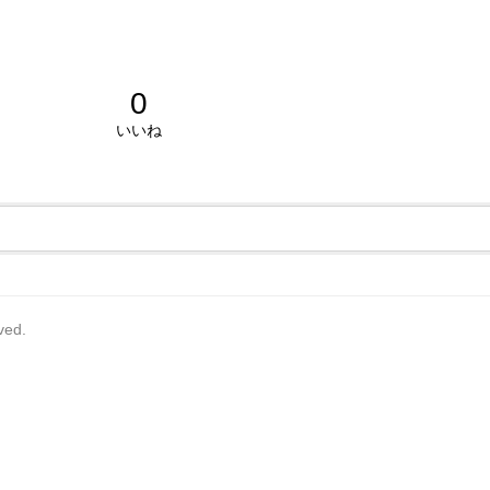
0
いいね
rved.