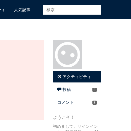
ティ
人気記事...
アクティビティ
投稿
2
コメント
3
ようこそ！
初めまして。サインイン