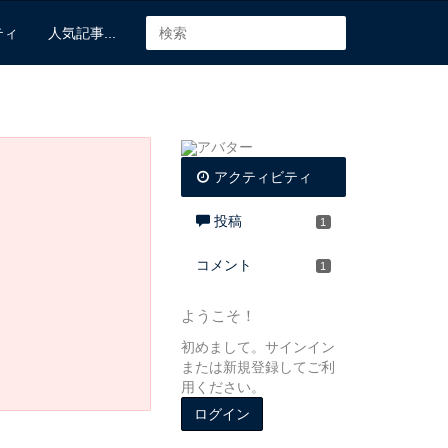
ティ
人気記事...
アクティビティ
投稿
1
コメント
1
ようこそ！
初めまして。サインイン
または新規登録してご利
用ください。
ログイン