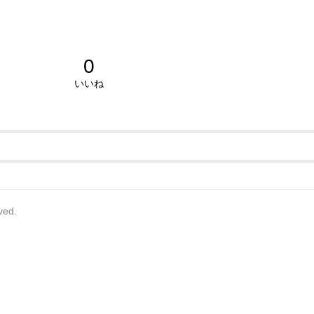
0
いいね
rved.