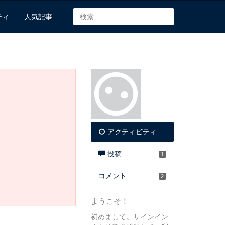
ティ
人気記事...
アクティビティ
投稿
1
コメント
2
ようこそ！
初めまして。サインイン