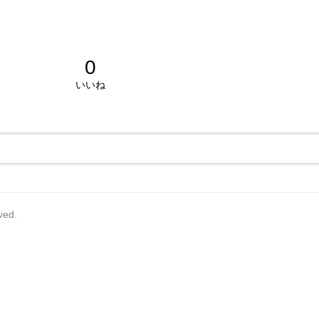
0
いいね
rved.