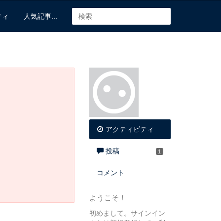
ティ
人気記事...
アクティビティ
投稿
1
コメント
ようこそ！
初めまして。サインイン