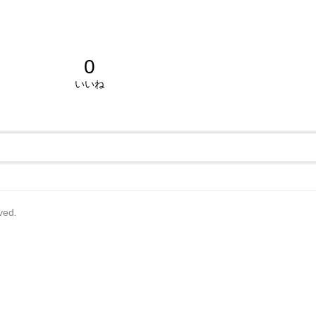
0
いいね
rved.