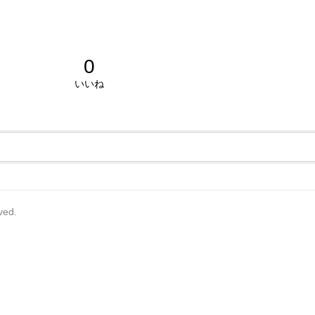
0
いいね
rved.