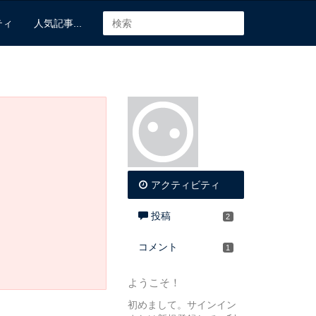
ティ
人気記事...
アクティビティ
投稿
2
コメント
1
ようこそ！
初めまして。サインイン