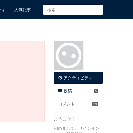
ティ
人気記事...
アクティビティ
投稿
5
コメント
13
ようこそ！
初めまして。サインイン