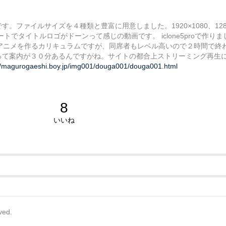
ァイルサイズを４種類と豊富に用意しました。1920×1080、1280×7
ートでタイトルロゴがドーンって感じの動画です。 iclone5proで作
アニメを作るカリキュラムですが、同席者もレベル高いので２時間で終
って案内が３０分あるんですがね。サイトの都合上ストリーミング再生
://magurogaeshi.boy.jp/img001/douga001/douga001.html
8
いいね
rved.