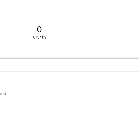
0
いいね
rved.