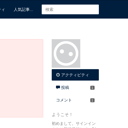
ティ
人気記事...
アクティビティ
投稿
1
コメント
1
ようこそ！
初めまして。サインイン