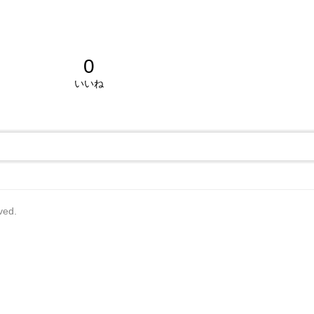
0
いいね
rved.