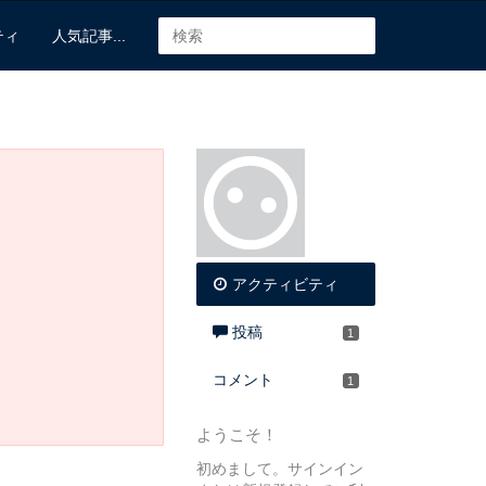
ティ
人気記事...
アクティビティ
投稿
1
コメント
1
ようこそ！
初めまして。サインイン