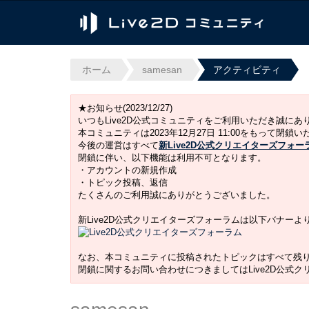
ホーム
samesan
アクティビティ
★お知らせ(2023/12/27)
いつもLive2D公式コミュニティをご利用いただき誠に
本コミュニティは2023年12月27日 11:00をもって閉鎖
今後の運営はすべて
新Live2D公式クリエイターズフォー
閉鎖に伴い、以下機能は利用不可となります。
・アカウントの新規作成
・トピック投稿、返信
たくさんのご利用誠にありがとうございました。
新Live2D公式クリエイターズフォーラムは以下バナー
なお、本コミュニティに投稿されたトピックはすべて残
閉鎖に関するお問い合わせにつきましてはLive2D公式