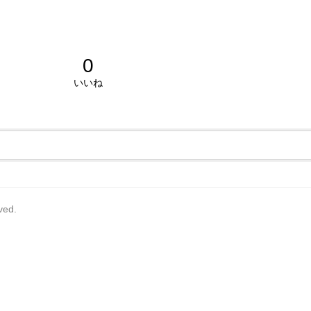
0
いいね
rved.