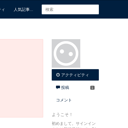
ティ
人気記事...
アクティビティ
投稿
1
コメント
ようこそ！
初めまして。サインイン