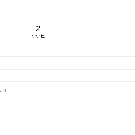
2
いいね
rved.