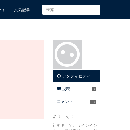
ティ
人気記事...
アクティビティ
投稿
3
コメント
13
ようこそ！
初めまして。サインイン