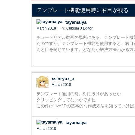
テンプレート機能使用時に右目が残る
tayamaiya
March 2018
で
Cubism 3 Editor
チュートリアル動画の場所にある、テンプレート機
たのですが、テンプレート機能を使用すると、右目
んと目を閉じています。どなたか解決方法わかる方
xsinryux_x
March 2018
テンプレート適用の時、対応抜けがあったか
クリッピングしてないかですね
この件はLive2Dの基本的な作成方法を知っていけ
tayamaiya
March 2018