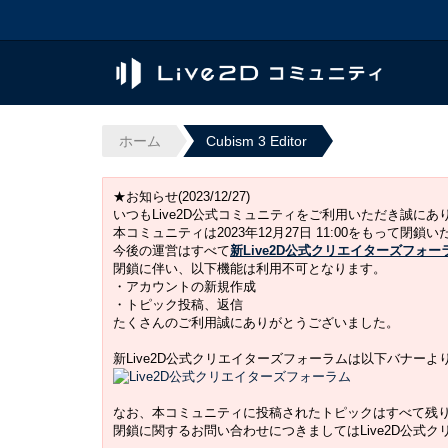
ホーム
Cubism 3 Editor
★お知らせ(2023/12/27)
いつもLive2D公式コミュニティをご利用いただき誠に
本コミュニティは2023年12月27日 11:00をもって閉鎖
今後の運営はすべて
新Live2D公式クリエイターズフォー
閉鎖に伴い、以下機能は利用不可となります。
・アカウントの新規作成
・トピック投稿、返信
たくさんのご利用誠にありがとうございました。
新Live2D公式クリエイターズフォーラムは以下バナー
なお、本コミュニティに投稿されたトピックはすべて残
閉鎖に関するお問い合わせにつきましてはLive2D公式