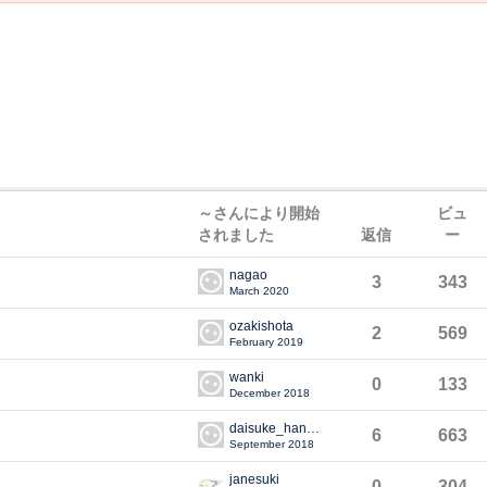
～さんにより開始
ビュ
されました
返信
ー
nagao
3
343
March 2020
ozakishota
2
569
February 2019
wanki
0
133
December 2018
daisuke_hanano
6
663
September 2018
janesuki
0
304