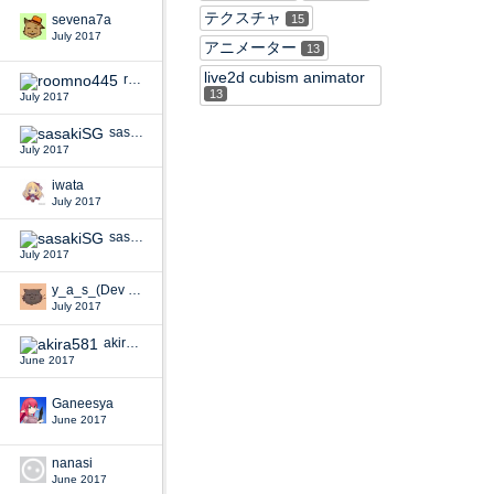
テクスチャ
sevena7a
15
July 2017
アニメーター
13
live2d cubism animator
roomno445
13
July 2017
sasakiSG
July 2017
iwata
July 2017
sasakiSG
July 2017
y_a_s_(Dev Staff)
July 2017
akira581
June 2017
Ganeesya
June 2017
nanasi
June 2017