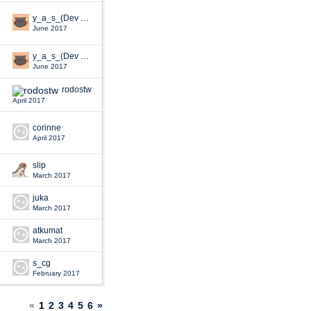
y_a_s_(Dev Staff)
June 2017
y_a_s_(Dev Staff)
June 2017
rodostw
April 2017
corinne
April 2017
slip
March 2017
juka
March 2017
atkumat
March 2017
s_cg
February 2017
«
1
2
3
4
5
6
»