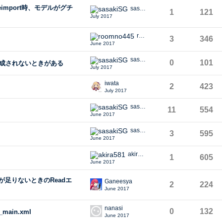
mport時、モデルがグチ
sasakiSG
1
121
July 2017
roomno445
3
346
June 2017
sasakiSG
0
101
作成されないときがある
July 2017
iwata
2
423
July 2017
sasakiSG
11
554
June 2017
sasakiSG
3
595
June 2017
akira581
1
605
June 2017
ード枚数が足りないときのReadエ
Ganeesya
2
224
June 2017
nanasi
0
132
main.xml
June 2017