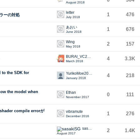
August 2018
letter
1
476
ラーの対処
July 2018
あおい
1
676
June 2018
Wing
2
157
May 2018
BURAI_VC2008
4
3.3K
March 2018
 to the SDK for
YurikoMoe2016
4
218
January 2018
show the model when
Ethan
0
111
November 2017
ader compile errorが
vibramute
1
276
December 2016
sasakiSG
2
1.4K
August 2017