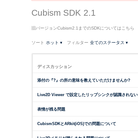
Cubism SDK 2.1
旧バージョンCubism2.1までのSDKについてはこちら
ソート
ホット
▾
フィルター
全てのステータス
▾
デ
ィ
ディスカッション
ス
カ
添付の『?』の所の意味を教えていただけませんか?
ッ
シ
Live2D Viewer で設定したリップシンクが認識されない
ョ
ン
表情が残る問題
リ
ス
CubismSDKとARkit(iOS)での問題について
ト