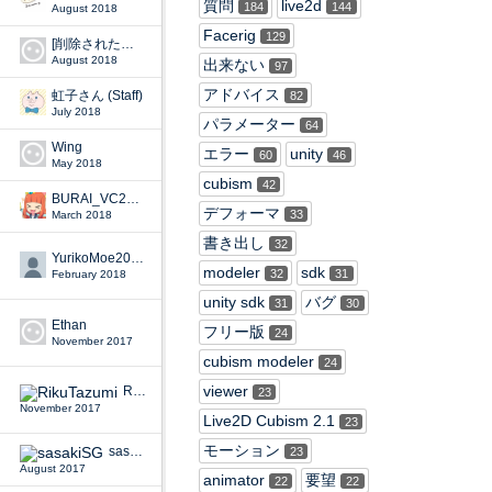
質問
live2d
184
144
August 2018
Facerig
129
[削除されたユーザー]
August 2018
出来ない
97
アドバイス
虹子さん (Staff)
82
July 2018
パラメーター
64
Wing
エラー
unity
60
46
May 2018
cubism
42
BURAI_VC2008
デフォーマ
33
March 2018
書き出し
32
YurikoMoe2016
modeler
sdk
32
31
February 2018
unity sdk
バグ
31
30
Ethan
フリー版
24
November 2017
cubism modeler
24
viewer
RikuTazumi
23
November 2017
Live2D Cubism 2.1
23
モーション
sasakiSG
23
August 2017
animator
要望
22
22