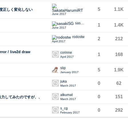
SakataHarumiRT
5
1.1K
明度正しく変化しない
June 2017
sasakiSG
1
1.4K
June 2017
rodostw
2
212
April 2017
ror / live2d draw
corinne
1
168
April 2017
slip
5
1.9K
January 2017
juka
0
62
March 2017
atkumat
0
151
nsに出力してみたのですが、、
March 2017
s_cg
0
292
February 2017