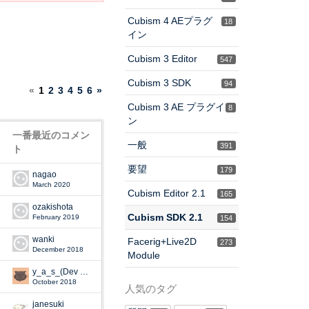
Cubism 4 AEプラグ
18
イン
Cubism 3 Editor
547
Cubism 3 SDK
94
«
1
2
3
4
5
6
»
Cubism 3 AE プラグイ
8
ン
一番最近のコメン
一般
391
ト
要望
179
nagao
March 2020
Cubism Editor 2.1
165
ozakishota
Cubism SDK 2.1
February 2019
154
wanki
Facerig+Live2D
273
December 2018
Module
y_a_s_(Dev Staff)
October 2018
人気のタグ
janesuki