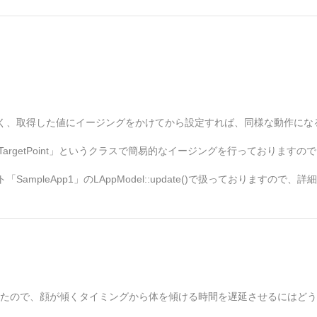
く、取得した値にイージングをかけてから設定すれば、同様な動作にな
2DTargetPoint」というクラスで簡易的なイージングを行っております
ト「SampleApp1」のLAppModel::update()で扱っておりますの
かったので、顔が傾くタイミングから体を傾ける時間を遅延させるにはど