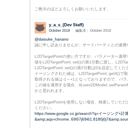
ご教示のほどよろしくお願いいたします。
y_a_s_(Dev Staff)
October 2018
編集済： October 2018
@daisuke_hanano
誠に申し訳ありませんが、サードパーティとの連携
L2DTargetPointの使い方ですが、パラメータ
値をL2DTargetPoint::set()の第1引数に渡し、L2
L2DTargetPoint::set()の第2引数は0を設定してく
イージングされた値は、L2DTargetPoint::getX(
取得される値は-1～+1となっておりますので、パ
この値を適用する場合、ALivev2DModel::setParam
かと思われます。
L2DTargetPointを使用しない場合、検索
ください。
https://www.google.co.jp/search?q=イージ
&amp;aqs=chrome..69i57j69i61.8180j0j7&amp;so