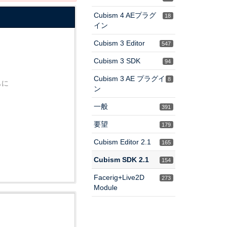
Cubism 4 AEプラグ
18
イン
Cubism 3 Editor
547
Cubism 3 SDK
94
Cubism 3 AE プラグイ
8
もに
ン
一般
391
要望
179
Cubism Editor 2.1
165
Cubism SDK 2.1
154
Facerig+Live2D
273
Module