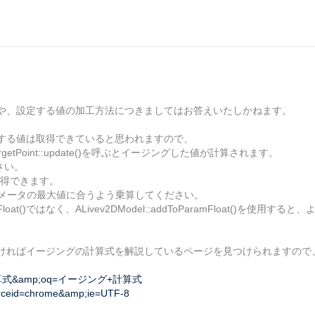
や、設定する値の加工方法につきましてはお答えいたしかねます。
へ適用する値は取得できていると思われますので、
DTargetPoint::update()を呼ぶとイージングした値が計算されます。
ださい。
)で取得できます。
ラメータの最大値に合うよう乗算してください。
Float()ではなく、ALivev2DModel::addToParamFloat()を使用
していただければイージングの計算式を解説しているページを見つけられますの
ング+計算式&amp;oq=イージング+計算式
urceid=chrome&amp;ie=UTF-8