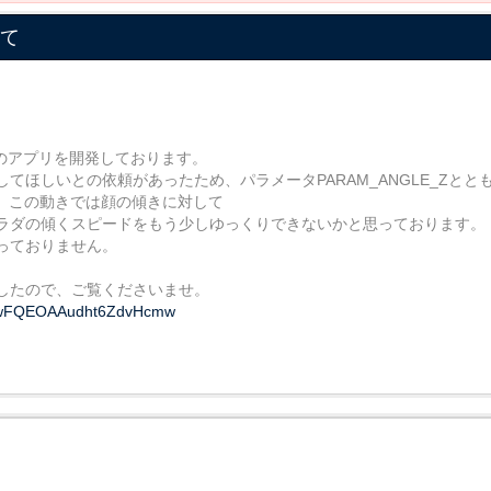
いて
er向けのアプリを開発しております。
ほしいとの依頼があったため、パラメータPARAM_ANGLE_Zとと
すが、この動きでは顔の傾きに対して
ラダの傾くスピードをもう少しゆっくりできないかと思っております。
っておりません。
したので、ご覧くださいませ。
xCIwFQEOAAudht6ZdvHcmw