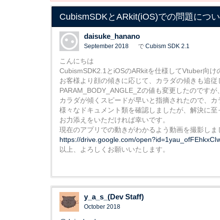
CubismSDKとARkit(iOS)での問題につ
daisuke_hanano
September 2018
で
Cubism SDK 2.1
こんにちは
CubismSDK2.1とiOSのARkitを仕様してVtub
お客様より顔の傾きに応じて、カラダの傾きも追従して
PARAM_BODY_ANGLE_Zの値も変更したので
カラダが傾くスピードが早いと指摘されたので、カ
様々なドキュメント類を確認しましたが、解決に至
お力添えをいただければ幸いです。
現在のアプリでの動きがわかるよう動画を撮影しま
https://drive.google.com/open?id=1yau_ofFEhk
以上、よろしくお願いいたします。
y_a_s_(Dev Staff)
October 2018