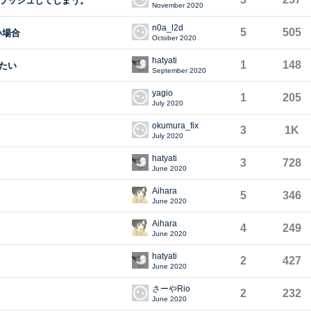
tがクラッシュしてしまう。
November 2020
n0a_l2d
5
505
い場合
October 2020
hatyati
1
148
たい
September 2020
yagio
1
205
July 2020
okumura_fix
3
1K
July 2020
hatyati
3
728
June 2020
Aihara
5
346
June 2020
Aihara
4
249
June 2020
hatyati
2
427
June 2020
さーやRio
2
232
June 2020