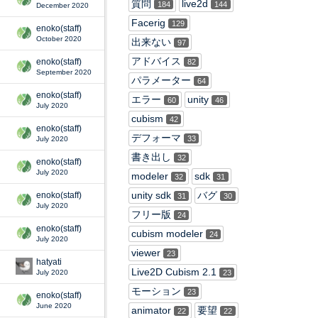
質問
live2d
184
144
December 2020
Facerig
129
enoko(staff)
October 2020
出来ない
97
アドバイス
enoko(staff)
82
September 2020
パラメーター
64
enoko(staff)
エラー
unity
60
46
July 2020
cubism
42
enoko(staff)
デフォーマ
33
July 2020
書き出し
32
enoko(staff)
July 2020
modeler
sdk
32
31
unity sdk
バグ
enoko(staff)
31
30
July 2020
フリー版
24
enoko(staff)
cubism modeler
24
July 2020
viewer
23
hatyati
Live2D Cubism 2.1
July 2020
23
モーション
23
enoko(staff)
June 2020
animator
要望
22
22