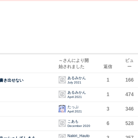
～さんにより開
ビュ
始されました
返信
ー
あるみかん
1
166
書き出せない
July 2021
あるみかん
1
474
April 2021
たっぷ
3
346
April 2021
こあも
6
528
December 2020
Nakiri_Hauto
3
257