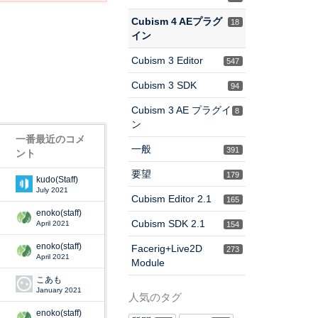
Cubism 4 AEプラグ
18
イン
Cubism 3 Editor
547
Cubism 3 SDK
94
Cubism 3 AE プラグイ
8
ン
一番最近のコメ
一般
391
ント
要望
179
kudo(Staff)
July 2021
Cubism Editor 2.1
165
enoko(staff)
Cubism SDK 2.1
April 2021
154
enoko(staff)
Facerig+Live2D
273
April 2021
Module
こあも
January 2021
人気のタグ
enoko(staff)