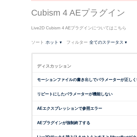
Cubism 4 AEプラグイン
Live2D Cubism 4 AEプラグインについてはこちら
ソート
ホット
▾
フィルター
全てのステータス
▾
デ
ィ
ディスカッション
ス
カ
モーションファイルの書き出しでパラメーターが正しく
ッ
シ
リピートにしたパラメーターが機能しない
ョ
ン
AEエクスプレッションで参照エラー
リ
ス
AEプラグインが強制終了する
ト