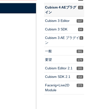
Cubism 4 AEプラグ
18
イン
Cubism 3 Editor
547
Cubism 3 SDK
94
Cubism 3 AE プラグイ
8
ン
一般
391
要望
179
Cubism Editor 2.1
165
Cubism SDK 2.1
154
Facerig+Live2D
273
Module