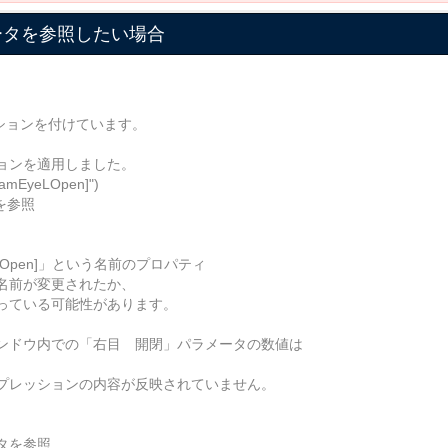
ータを参照したい場合
メーションを付けています。
ョンを適用しました。
ramEyeLOpen]")
を参照
yeLOpen]」という名前のプロパティ
名前が変更されたか、
っている可能性があります。
ンドウ内での「右目 開閉」パラメータの数値は
プレッションの内容が反映されていません。
タを参照