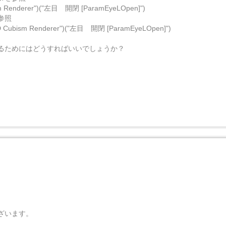
sm Renderer")("左目 開閉 [ParamEyeLOpen]")
参照
D Cubism Renderer")("左目 開閉 [ParamEyeLOpen]")
るためにはどうすればいいでしょうか？
ざいます。