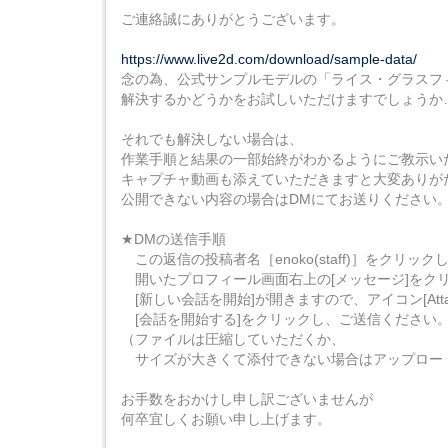
ご連絡誠にありがとうございます。
https://www.live2d.com/download/sample-data/
念の為、公式サンプルモデルの「ライス・グラスフ
解決するかどうかをお試しいただけますでしょうか
それでも解決しない場合は、
作業手順と結果の一部始終がわかるようにご教示い
キャプチャ動画も添えていただきますと大変ありが
公開できない内容の場合はDMにてお送りください
★DMの送信手順
この返信の投稿者名［enoko(staff)］をクリック
開いたプロフィール画面右上の[メッセージ]をク
[新しい会話を開始]が開きますので、アイコン[Atta
[会話を開始する]をクリックし、ご送信ください
（ファイルは圧縮していただくか、
サイズが大きくて添付できない場合はアップロー
お手数をおかけし申し訳ございませんが
何卒宜しくお願い申し上げます。