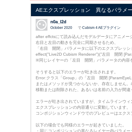
AEエクスプレッション 異なるパラメ
n0a_l2d
October 2020
で
Cubism 4 AEプラグイン
after effctsにて読み込んだモデルデータにアニ
右目と左目の動きを完全に同期させるため、
「右目 開閉」パラメータに以下のエクスプレッシ
effect("Live2D Cubism Renderer")("左目 開閉 [Pa
※同じレイヤーの「左目 開閉」パラメータの内容
そうすると以下のエラーが吐き出されます。
Error:クラス「Group」の「左目 開閉 [ParamE
またはメソッドが見つからないか、存在しません。
移動または削除された、あるいは名前の入力が間違
エラーが吐き出されていますが、タイムラインウィ
エクスプレッションの内容通りに変動しています。
コンポジションウィンドウでのプレビューはエクス
以下の場合でも同様のエラーが起きていました。
・同じコンポジションの異なるレイヤー内パラメー