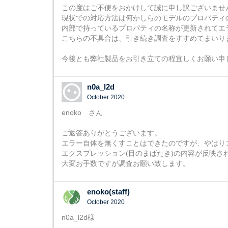
この度はご不便をおかけして誠に申し訳ございませ
現状での対応方法は何かしらのモデルのプロパティ
内部で持っているプロパティの名称が更新されてエ
こちらの不具合は、引き続き調査をすすめてまいり
今後とも弊社製品をお引き立ての程宜しくお願い申
n0a_l2d
October 2020
enoko さん
ご返答ありがとうございます。
エラー自体を無くすことはできたのですが、やはり
エクスプレッション(目のまばたき)の内容が反映さ
大変お手数ですが調査お願い致します。
enoko(staff)
October 2020
n0a_l2d様