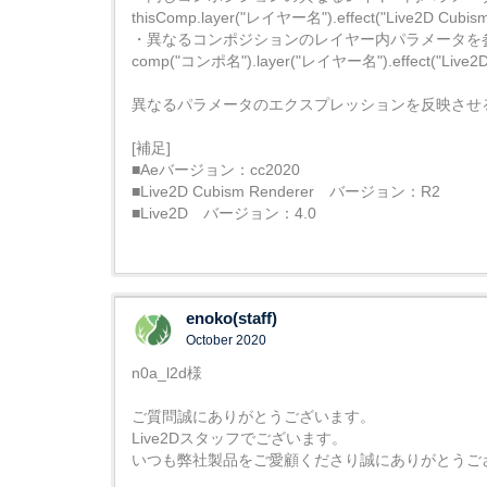
thisComp.layer("レイヤー名").effect("Live2D Cubi
・異なるコンポジションのレイヤー内パラメータを
comp("コンポ名").layer("レイヤー名").effect("Live2
異なるパラメータのエクスプレッションを反映させ
[補足]
■Aeバージョン：cc2020
■Live2D Cubism Renderer バージョン：R2
■Live2D バージョン：4.0
enoko(staff)
October 2020
n0a_l2d様
ご質問誠にありがとうございます。
Live2Dスタッフでございます。
いつも弊社製品をご愛顧くださり誠にありがとうご