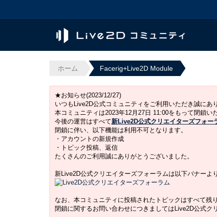
ホーム
Facerig+Live2D Module
★お知らせ(2023/12/27)
いつもLive2D公式コミュニティをご利用いただき誠に
本コミュニティは2023年12月27日 11:00をもって閉鎖
今後の運営はすべて
新Live2D公式クリエイターズフォー
閉鎖に伴い、以下機能は利用不可となります。
・アカウントの新規作成
・トピック投稿、返信
たくさんのご利用誠にありがとうございました。
新Live2D公式クリエイターズフォーラムは以下バナー
なお、本コミュニティに投稿されたトピックはすべて残
閉鎖に関するお問い合わせにつきましてはLive2D公式