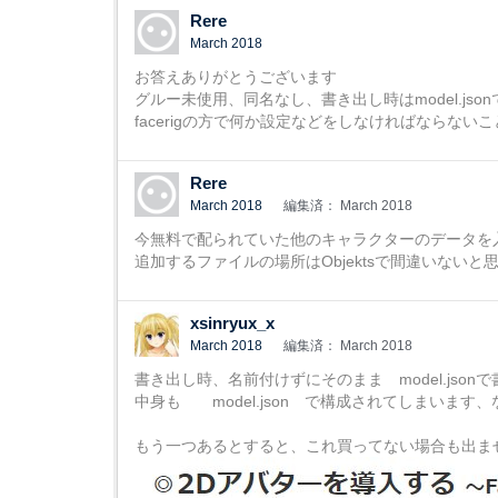
Rere
March 2018
お答えありがとうございます
グルー未使用、同名なし、書き出し時はmodel.js
facerigの方で何か設定などをしなければならない
Rere
March 2018
編集済： March 2018
今無料で配られていた他のキャラクターのデータを
追加するファイルの場所はObjektsで間違いない
xsinryux_x
March 2018
編集済： March 2018
書き出し時、名前付けずにそのまま model.json
中身も model.json で構成されてしまいます、な
もう一つあるとすると、これ買ってない場合も出ま