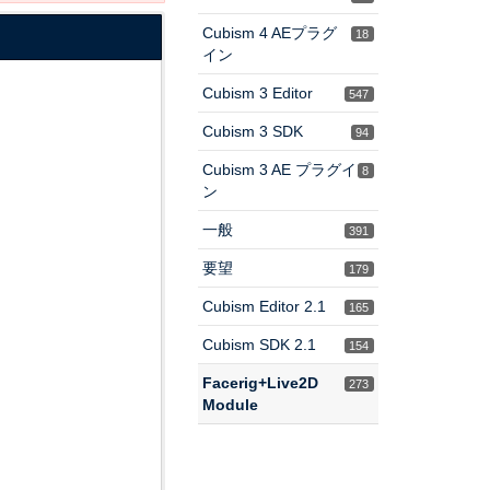
Cubism 4 AEプラグ
18
イン
Cubism 3 Editor
547
Cubism 3 SDK
94
Cubism 3 AE プラグイ
8
ン
一般
391
要望
179
Cubism Editor 2.1
165
Cubism SDK 2.1
154
Facerig+Live2D
273
Module