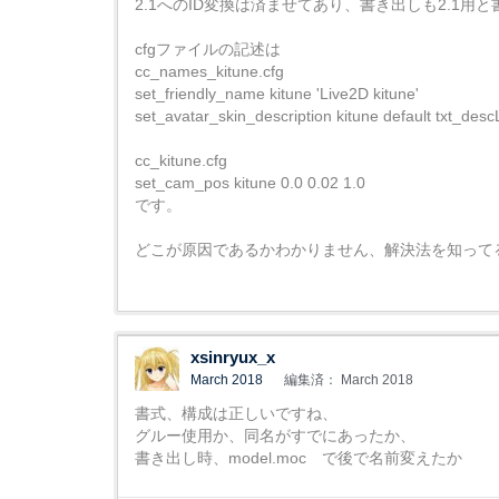
2.1へのID変換は済ませてあり、書き出しも2.1用
cfgファイルの記述は
cc_names_kitune.cfg
set_friendly_name kitune 'Live2D kitune'
set_avatar_skin_description kitune default txt_des
cc_kitune.cfg
set_cam_pos kitune 0.0 0.02 1.0
です。
どこが原因であるかわかりません、解決法を知って
xsinryux_x
March 2018
編集済： March 2018
書式、構成は正しいですね、
グルー使用か、同名がすでにあったか、
書き出し時、model.moc で後で名前変えたか