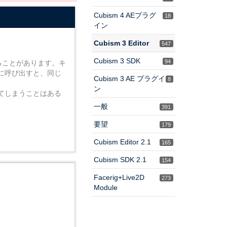
Cubism 4 AEプラグ
18
イン
Cubism 3 Editor
547
Cubism 3 SDK
94
ることがあります。キ
に呼び出すと、同じ
Cubism 3 AE プラグイ
8
ン
てしまうことはある
一般
391
要望
179
Cubism Editor 2.1
165
Cubism SDK 2.1
154
Facerig+Live2D
273
Module