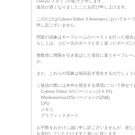
Live2D スタッフの虹子と申します。
返信が遅くなりましたことお詫び申し上げます。
このたびはCubism Editor 3 Animato
申し訳ございません。
問題の現象はキーフレームのペーストを行った場合
もしくは、コピー元のポーズと全く違ったポーズに
整数倍に間隔を引き延ばした場合に違うキーフレー
か。
また、これらの現象は毎回必ず発生するのでしょう
ご返信の際には本件が発生する環境について併せて
Cubism Editor 3のバージョン(3.X.XX)
Windows/macOS(バージョンの詳細)
CPU
メモリ
グラフィックボード
お手数をおかけし誠に申し訳ございませんが、差し
を添付していただけますと幸いに存じます。