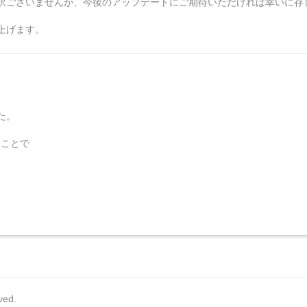
訳ございませんが、今後のアップデートにご期待いただければ幸いに存
上げます。
た。
ることで
rved.