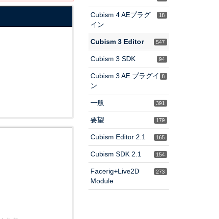
Cubism 4 AEプラグ
18
イン
Cubism 3 Editor
547
Cubism 3 SDK
94
Cubism 3 AE プラグイ
8
ン
一般
391
要望
179
Cubism Editor 2.1
165
Cubism SDK 2.1
154
Facerig+Live2D
273
Module