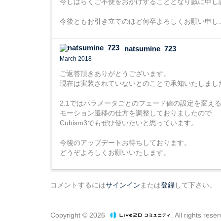
今しばらくご不便をおかけすることとなり誠に申し
今後ともお引き立てのほど何卒よろしくお願い申し
natsumine_723
March 2018
ご返答頂きありがとうございます。
現在は実装されていないとのことで承知いたしまし
2.1ではパラメータごとのフェード値の設定を変え
モーション遷移の仕方を調整しておりましたので
Cubism3でもぜひ使いたいと思っています。
今後のアップデートお待ちしております。
どうぞよろしくお願いいたします。
コメントするには
サインイン
または
登録
して下さい。
Copyright © 2026
. All rights rese