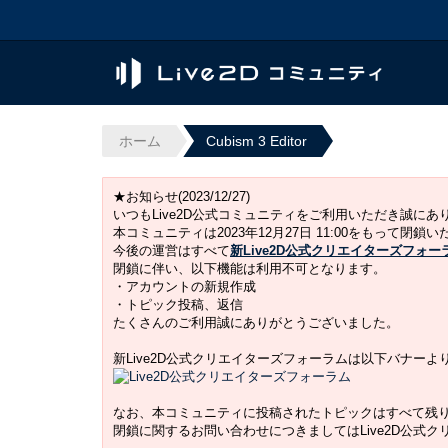
ホーム
Cubism 3 Editor
★お知らせ(2023/12/27)
いつもLive2D公式コミュニティをご利用いただき誠に
本コミュニティは2023年12月27日 11:00をもって閉鎖
今後の運営はすべて
新Live2D公式クリエイターズフォー
閉鎖に伴い、以下機能は利用不可となります。
・アカウントの新規作成
・トピック投稿、返信
たくさんのご利用誠にありがとうございました。
新Live2D公式クリエイターズフォーラムは以下バナー
なお、本コミュニティに投稿されたトピックはすべて残
閉鎖に関するお問い合わせにつきましてはLive2D公式