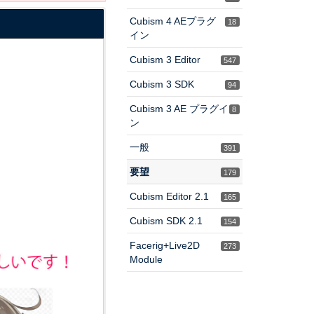
Cubism 4 AEプラグ
18
イン
Cubism 3 Editor
547
Cubism 3 SDK
94
Cubism 3 AE プラグイ
8
ン
一般
391
要望
179
Cubism Editor 2.1
165
Cubism SDK 2.1
154
Facerig+Live2D
273
Module