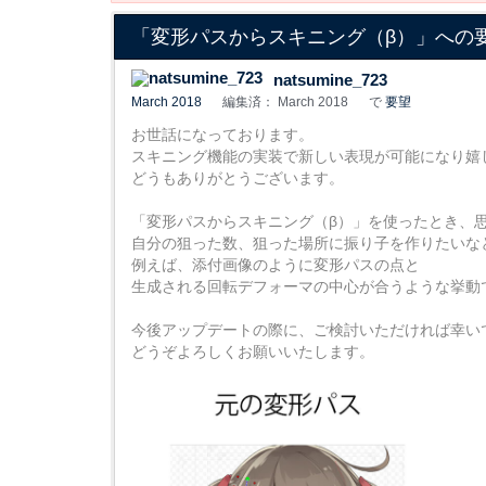
「変形パスからスキニング（β）」への
natsumine_723
March 2018
編集済： March 2018
で
要望
お世話になっております。
スキニング機能の実装で新しい表現が可能になり嬉
どうもありがとうございます。
「変形パスからスキニング（β）」を使ったとき、
自分の狙った数、狙った場所に振り子を作りたいな
例えば、添付画像のように変形パスの点と
生成される回転デフォーマの中心が合うような挙動
今後アップデートの際に、ご検討いただければ幸い
どうぞよろしくお願いいたします。