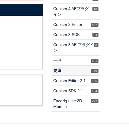
Cubism 4 AEプラグ
18
イン
Cubism 3 Editor
547
Cubism 3 SDK
94
Cubism 3 AE プラグイ
8
ン
一般
391
要望
179
Cubism Editor 2.1
165
Cubism SDK 2.1
154
Facerig+Live2D
273
Module