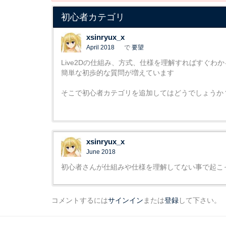
初心者カテゴリ
xsinryux_x
April 2018
で
要望
Live2Dの仕組み、方式、仕様を理解すればすぐわか
簡単な初歩的な質問が増えています
そこで初心者カテゴリを追加してはどうでしょう
xsinryux_x
June 2018
初心者さんが仕組みや仕様を理解してない事で起こ
コメントするには
サインイン
または
登録
して下さい。