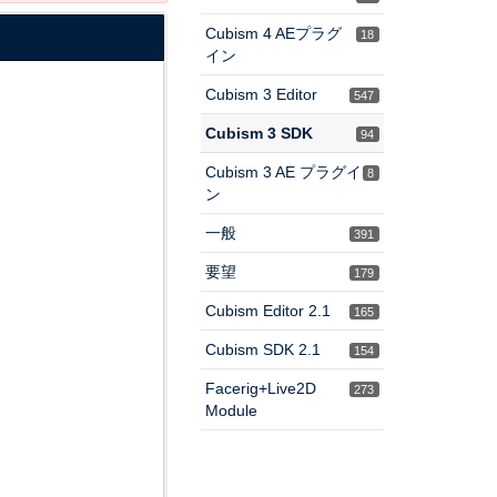
Cubism 4 AEプラグ
18
イン
Cubism 3 Editor
547
Cubism 3 SDK
94
Cubism 3 AE プラグイ
8
ン
一般
391
要望
179
Cubism Editor 2.1
165
Cubism SDK 2.1
154
Facerig+Live2D
273
Module