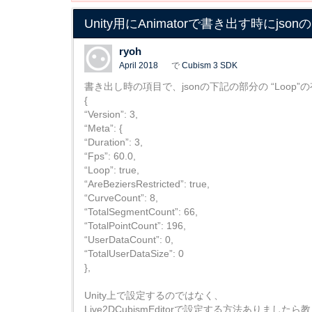
Unity用にAnimatorで書き出す時にjs
ryoh
April 2018
で
Cubism 3 SDK
書き出し時の項目で、jsonの下記の部分の “Loo
{
“Version”: 3,
“Meta”: {
“Duration”: 3,
“Fps”: 60.0,
“Loop”: true,
“AreBeziersRestricted”: true,
“CurveCount”: 8,
“TotalSegmentCount”: 66,
“TotalPointCount”: 196,
“UserDataCount”: 0,
“TotalUserDataSize”: 0
},
Unity上で設定するのではなく、
Live2DCubismEditorで設定する方法ありました