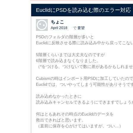
EuclidにPSDを読み込む際のエラー対応
ちょこ
April 2018
で
要望
PSDのフォルダの階層が多いと
Euclidに反映させる際に読み込み中から戻ってこな
5階層くらいまでは大丈夫なのですが
6階層で読み込まなくなりました。
（*をつける、つけないで数に差があるかもしれま
Cubismの時はインポート用PSDに加工していた
Euclidでは、ついやってしまう可能性がありそうで
読み込めなかったときに
読み込みキャンセルできるようにできますでしょう
何はともあれその時点のEucildのデータを
救出できればと思います。
（直前に保存を心がけてはいますが、つい…）