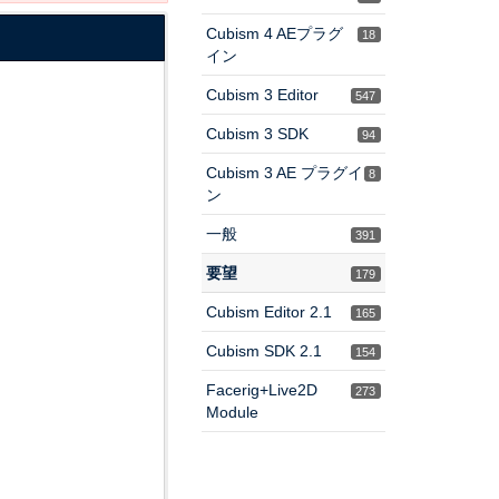
Cubism 4 AEプラグ
18
イン
Cubism 3 Editor
547
Cubism 3 SDK
94
Cubism 3 AE プラグイ
8
ン
一般
391
要望
179
Cubism Editor 2.1
165
Cubism SDK 2.1
154
Facerig+Live2D
273
Module