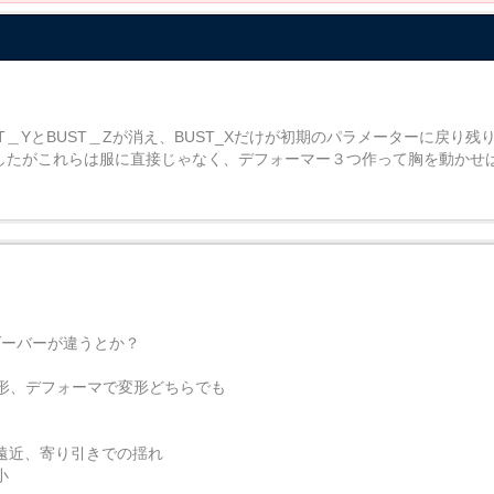
ST＿YとBUST＿Zが消え、BUST_Xだけが初期のパラメーターに戻り残
作りましたがこれらは服に直接じゃなく、デフォーマー３つ作って胸を動か
ンダーバーが違うとか？
形、デフォーマで変形どちらでも
遠近、寄り引きでの揺れ
小