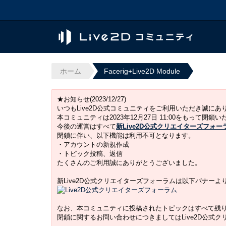
ホーム
Facerig+Live2D Module
★お知らせ(2023/12/27)
いつもLive2D公式コミュニティをご利用いただき誠に
本コミュニティは2023年12月27日 11:00をもって閉鎖
今後の運営はすべて
新Live2D公式クリエイターズフォー
閉鎖に伴い、以下機能は利用不可となります。
・アカウントの新規作成
・トピック投稿、返信
たくさんのご利用誠にありがとうございました。
新Live2D公式クリエイターズフォーラムは以下バナー
なお、本コミュニティに投稿されたトピックはすべて残
閉鎖に関するお問い合わせにつきましてはLive2D公式