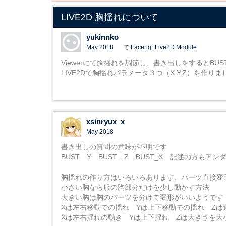
LIVE2D 胸揺れについて
yukinnko
May 2018
で
Facerig+Live2D Module
Viewerにて胸揺れを調節し、書き出しをするとBU
LIVE2Dで胸揺れパラメータ３つ（X.Y.Z）を
xsinryux_x
May 2018
書き出しの質問の意味が不明です
BUST＿Y BUST＿Z BUST_X 記述の方もア
胸揺れの作り方はいろいろあります、パーツ直接変
小さい胸なら服の胸部分だけを少し動かす方法
大きい胸は胸のパーツを分けて変形がいいようです
Xは左右移動での揺れ Yは上下移動での揺れ Zは
Xは左右揺れの動き Yは上下揺れ Zは大きさを大