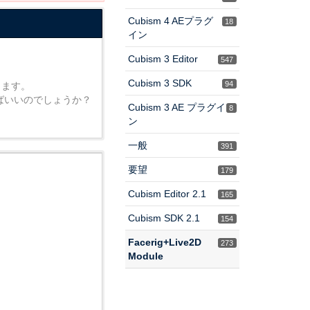
Cubism 4 AEプラグ
18
イン
Cubism 3 Editor
547
Cubism 3 SDK
94
ります。
せばいいのでしょうか？
Cubism 3 AE プラグイ
8
ン
一般
391
要望
179
Cubism Editor 2.1
165
Cubism SDK 2.1
154
Facerig+Live2D
273
Module