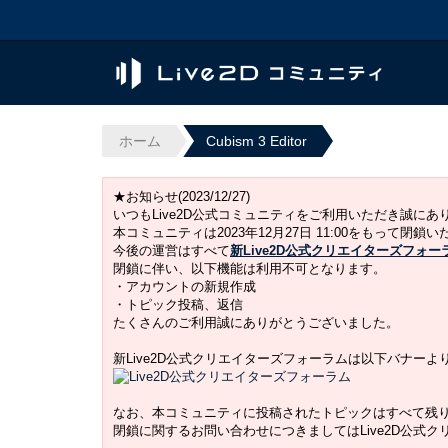
ホーム
Cubism 3 Editor
★お知らせ(2023/12/27)
いつもLive2D公式コミュニティをご利用いただき誠に
本コミュニティは2023年12月27日 11:00をもって閉鎖
今後の運営はすべて
新Live2D公式クリエイターズフォー
閉鎖に伴い、以下機能は利用不可となります。
・アカウントの新規作成
・トピック投稿、返信
たくさんのご利用誠にありがとうございました。
新Live2D公式クリエイターズフォーラムは以下バナー
なお、本コミュニティに投稿されたトピックはすべて残
閉鎖に関するお問い合わせにつきましてはLive2D公式