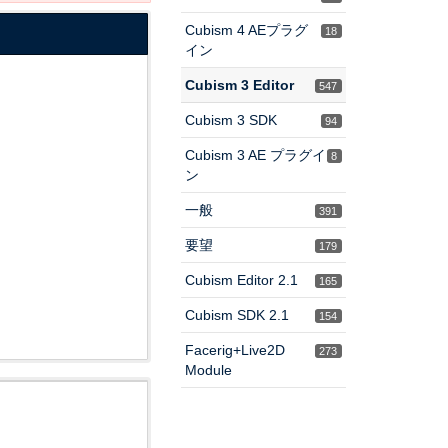
Cubism 4 AEプラグ
18
イン
Cubism 3 Editor
547
Cubism 3 SDK
94
Cubism 3 AE プラグイ
8
ン
一般
391
要望
179
Cubism Editor 2.1
165
Cubism SDK 2.1
154
Facerig+Live2D
273
Module