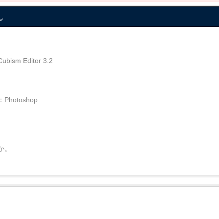
ん
Editor 3.2
otoshop
か。