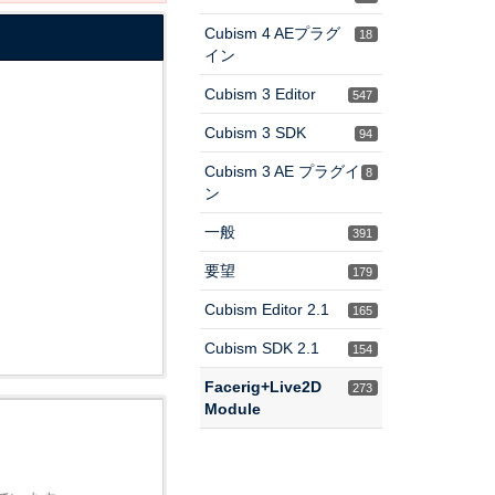
Cubism 4 AEプラグ
18
イン
Cubism 3 Editor
547
Cubism 3 SDK
94
Cubism 3 AE プラグイ
8
ン
一般
391
要望
179
Cubism Editor 2.1
165
Cubism SDK 2.1
154
Facerig+Live2D
273
Module