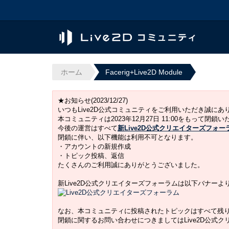
ホーム
Facerig+Live2D Module
★お知らせ(2023/12/27)
いつもLive2D公式コミュニティをご利用いただき誠に
本コミュニティは2023年12月27日 11:00をもって閉鎖
今後の運営はすべて
新Live2D公式クリエイターズフォー
閉鎖に伴い、以下機能は利用不可となります。
・アカウントの新規作成
・トピック投稿、返信
たくさんのご利用誠にありがとうございました。
新Live2D公式クリエイターズフォーラムは以下バナー
なお、本コミュニティに投稿されたトピックはすべて残
閉鎖に関するお問い合わせにつきましてはLive2D公式