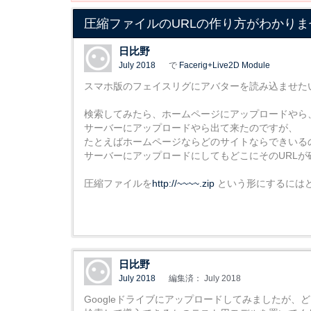
圧縮ファイルのURLの作り方がわかりま
日比野
July 2018
で
Facerig+Live2D Module
スマホ版のフェイスリグにアバターを読み込ませた
検索してみたら、ホームページにアップロードやら
サーバーにアップロードやら出て来たのですが、
たとえばホームページならどのサイトならできいる
サーバーにアップロードにしてもどこにそのURL
圧縮ファイルを
http://~~~~.zip
という形にするには
日比野
July 2018
編集済： July 2018
Googleドライブにアップロードしてみましたが、