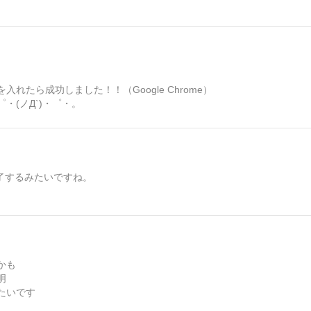
れたら成功しました！！（Google Chrome）
(ノД`)・゜・。
終了するみたいですね。
かも
明
たいです