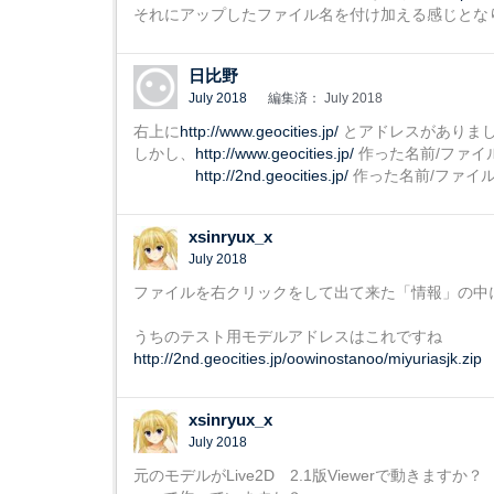
それにアップしたファイル名を付け加える感じとな
日比野
July 2018
編集済： July 2018
右上に
http://www.geocities.jp/
とアドレスがありま
しかし、
http://www.geocities.jp/
作った名前/ファイル
http://2nd.geocities.jp/
作った名前/ファイル
xsinryux_x
July 2018
ファイルを右クリックをして出て来た「情報」の中
うちのテスト用モデルアドレスはこれですね
http://2nd.geocities.jp/oowinostanoo/miyuriasjk.zip
xsinryux_x
July 2018
元のモデルがLive2D 2.1版Viewerで動きますか？