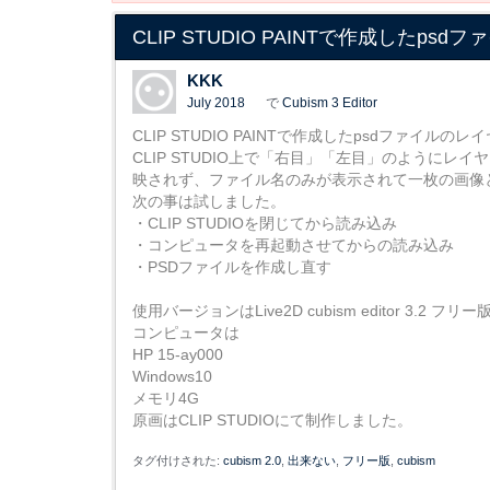
CLIP STUDIO PAINTで作成した
KKK
July 2018
で
Cubism 3 Editor
CLIP STUDIO PAINTで作成したpsdファイルのレ
CLIP STUDIO上で「右目」「左目」のようにレイヤ
映されず、ファイル名のみが表示されて一枚の画像
次の事は試しました。
・CLIP STUDIOを閉じてから読み込み
・コンピュータを再起動させてからの読み込み
・PSDファイルを作成し直す
使用バージョンはLive2D cubism editor 3.2 フリー
コンピュータは
HP 15-ay000
Windows10
メモリ4G
原画はCLIP STUDIOにて制作しました。
タグ付けされた:
cubism 2.0
出来ない
フリー版
cubism