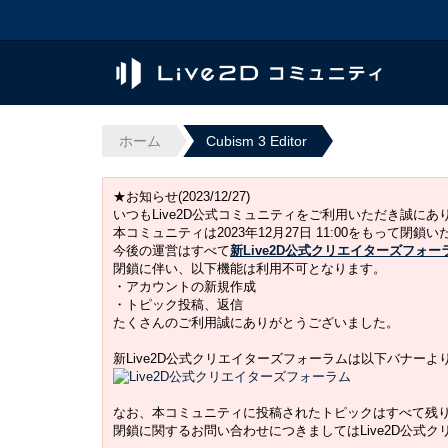
ホーム
Cubism 3 Editor
★お知らせ(2023/12/27)
いつもLive2D公式コミュニティをご利用いただき誠に
本コミュニティは2023年12月27日 11:00をもって閉鎖
今後の運営はすべて
新Live2D公式クリエイターズフォー
閉鎖に伴い、以下機能は利用不可となります。
・アカウントの新規作成
・トピック投稿、返信
たくさんのご利用誠にありがとうございました。
新Live2D公式クリエイターズフォーラムは以下バナー
なお、本コミュニティに投稿されたトピックはすべて残
閉鎖に関するお問い合わせにつきましてはLive2D公式