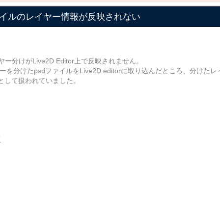
psdファイルのレイヤー情報が反映されない
イヤー分けがLive2D Editor上で反映されません。
ーを分けたpsdファイルをLive2D editorに取り込んだところ、分け
として扱われていました。
版