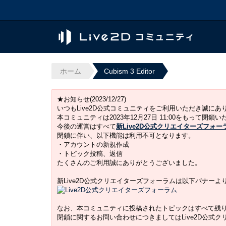
ホーム
Cubism 3 Editor
★お知らせ(2023/12/27)
いつもLive2D公式コミュニティをご利用いただき誠に
本コミュニティは2023年12月27日 11:00をもって閉鎖
今後の運営はすべて
新Live2D公式クリエイターズフォー
閉鎖に伴い、以下機能は利用不可となります。
・アカウントの新規作成
・トピック投稿、返信
たくさんのご利用誠にありがとうございました。
新Live2D公式クリエイターズフォーラムは以下バナー
なお、本コミュニティに投稿されたトピックはすべて残
閉鎖に関するお問い合わせにつきましてはLive2D公式