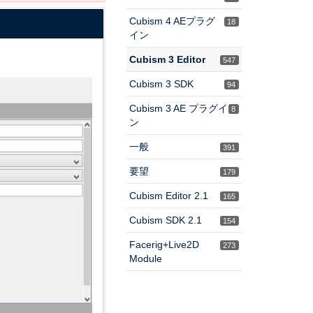
Cubism 4 AEプラグ
18
イン
Cubism 3 Editor
547
Cubism 3 SDK
94
Cubism 3 AE プラグイ
8
ン
一般
391
要望
179
Cubism Editor 2.1
165
Cubism SDK 2.1
154
Facerig+Live2D
273
Module