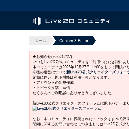
ホーム
Cubism 3 Editor
★お知らせ(2023/12/27)
いつもLive2D公式コミュニティをご利用いただき誠に
本コミュニティは2023年12月27日 11:00をもって閉鎖
今後の運営はすべて
新Live2D公式クリエイターズフォー
閉鎖に伴い、以下機能は利用不可となります。
・アカウントの新規作成
・トピック投稿、返信
たくさんのご利用誠にありがとうございました。
新Live2D公式クリエイターズフォーラムは以下バナー
なお、本コミュニティに投稿されたトピックはすべて残
閉鎖に関するお問い合わせにつきましてはLive2D公式