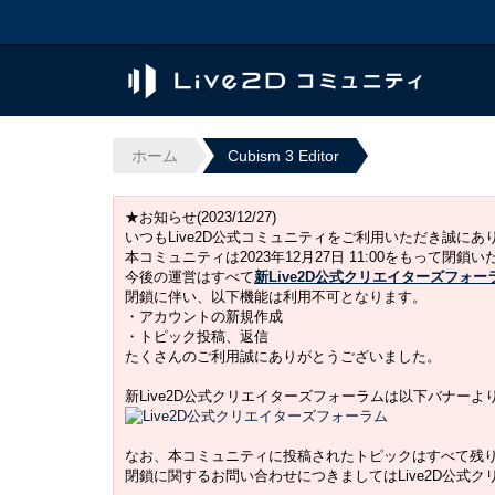
ホーム
Cubism 3 Editor
★お知らせ(2023/12/27)
いつもLive2D公式コミュニティをご利用いただき誠に
本コミュニティは2023年12月27日 11:00をもって閉鎖
今後の運営はすべて
新Live2D公式クリエイターズフォー
閉鎖に伴い、以下機能は利用不可となります。
・アカウントの新規作成
・トピック投稿、返信
たくさんのご利用誠にありがとうございました。
新Live2D公式クリエイターズフォーラムは以下バナー
なお、本コミュニティに投稿されたトピックはすべて残
閉鎖に関するお問い合わせにつきましてはLive2D公式