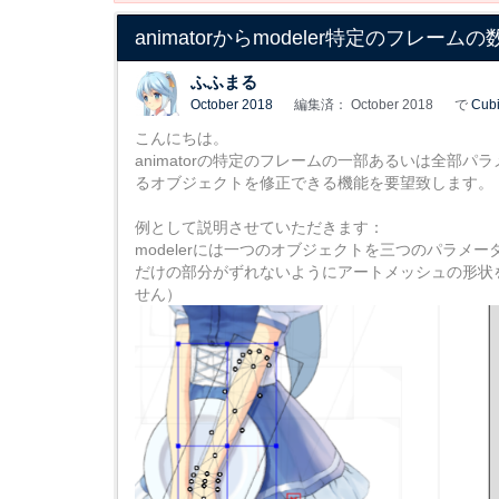
animatorからmodeler特定のフレ
ふふまる
October 2018
編集済： October 2018
で
Cubi
こんにちは。
animatorの特定のフレームの一部あるいは全部パラ
るオブジェクトを修正できる機能を要望致します。
例として説明させていただきます：
modelerには一つのオブジェクトを三つのパラ
だけの部分がずれないようにアートメッシュの形状
せん）