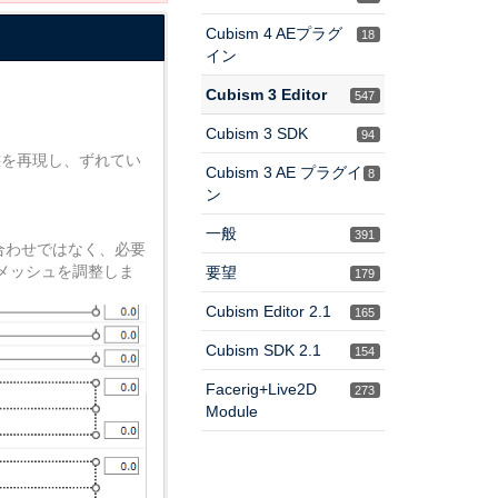
Cubism 4 AEプラグ
18
イン
Cubism 3 Editor
547
Cubism 3 SDK
94
状態を再現し、ずれてい
Cubism 3 AE プラグイ
8
ン
一般
391
合わせではなく、必要
メッシュを調整しま
要望
179
Cubism Editor 2.1
165
Cubism SDK 2.1
154
Facerig+Live2D
273
Module