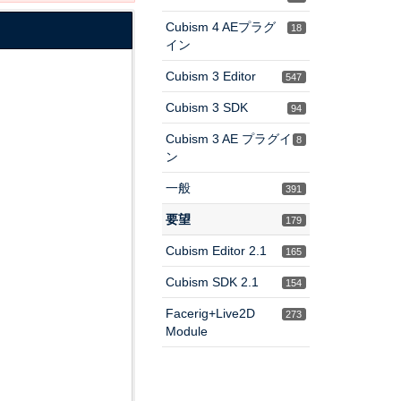
Cubism 4 AEプラグ
18
イン
Cubism 3 Editor
547
Cubism 3 SDK
94
Cubism 3 AE プラグイ
8
ン
一般
391
要望
179
Cubism Editor 2.1
165
Cubism SDK 2.1
154
Facerig+Live2D
273
Module