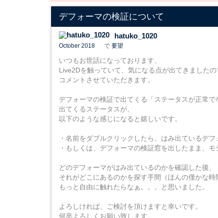
デフォーマの検証について
hatuko_1020
October 2018
で
要望
いつもお世話になっております、
Live2Dを触っていて、気になる点が出てきましたの
コメントさせていただきます。
デフォーマの検証で出てくる「ステータスが正常で
出てくるステータスが、
以下のような感じになると嬉しいです。
・名前をダブルクリックしたら、はみ出ているデフ
・もしくは、デフォーマの検証窓を出したまま、モ
どのデフォーマがはみ出ているのかを確認した後、
それがどこにあるのかを探す手間（ほんの僅かな時
もっと自由に触れたらなぁ。。。と思いました。
よろしければ、ご検討を頂けますと幸いです。
何卒よろしくお願い致します。