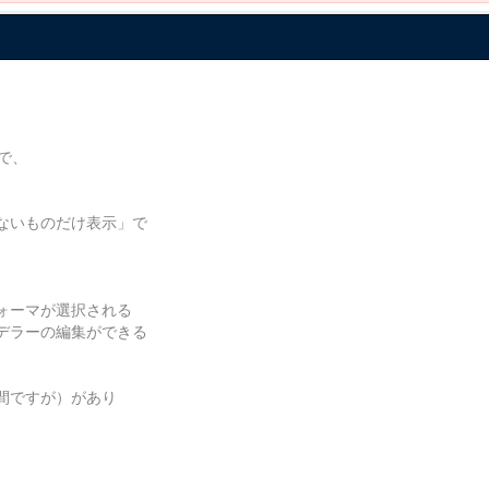
で、
ないものだけ表示」で
ォーマが選択される
デラーの編集ができる
間ですが）があり