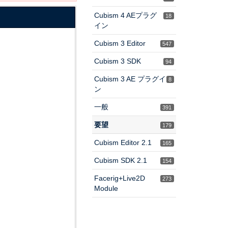
Cubism 4 AEプラグ
18
イン
Cubism 3 Editor
547
Cubism 3 SDK
94
Cubism 3 AE プラグイ
8
ン
一般
391
要望
179
Cubism Editor 2.1
165
Cubism SDK 2.1
154
Facerig+Live2D
273
Module