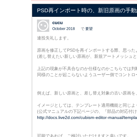
PSD再インポート時の、新旧原画の手
cucu
October 2018
で
要望
連投失礼します。
原画を修正してPSDを再インポートする際、思っ
(差し替えたい新しい原画が、新規アートメッシュと
上記の現象が不具合なのか仕様なのかこちらでは判
同様のことが起こらないようユーザー側でコントロ
例えば、新しい原画と、差し替え対象の古い原画を
イメージとしては、テンプレート適用機能と同じよ
(公式マニュアルの下記ページの、『部品の対応付け
http://docs.live2d.com/cubism-editor-manual/templa
可能であれば、ご検討いただけますと幸いです。