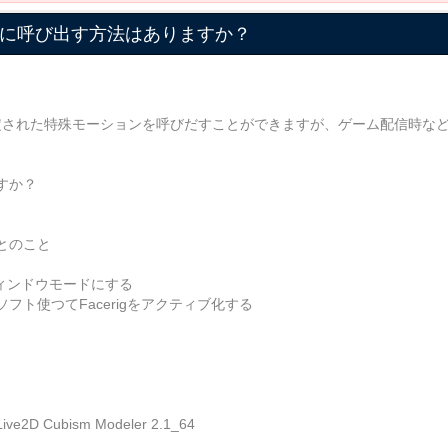
時に呼び出す方法はありますか？
設定された特殊モーションを呼びだすことができますが、ゲーム配信時など、F
。
すか？
とのこと
ウィンドウモードにする
ト使つてFacerigをアクティブ化する
ubism Modeler 2.1_64