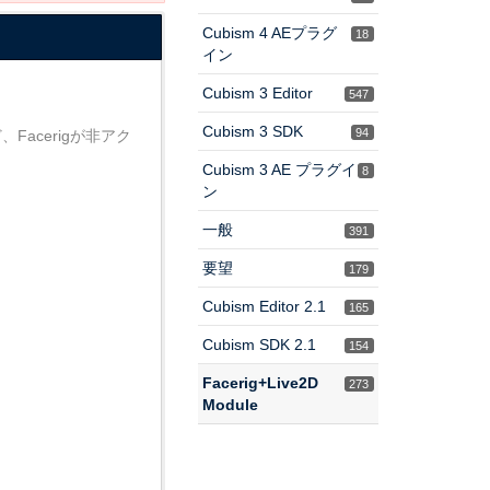
Cubism 4 AEプラグ
18
イン
Cubism 3 Editor
547
Cubism 3 SDK
94
acerigが非アク
Cubism 3 AE プラグイ
8
ン
一般
391
要望
179
Cubism Editor 2.1
165
Cubism SDK 2.1
154
Facerig+Live2D
273
Module