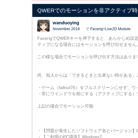
QWERでのモーションを非アクティブ
wanduoying
November 2018
で
Facerig+Live2D Module
FacerigでQWERキーを押下すると、あらかじめ
ティブになる場合にはモーションを呼び出せません
この樣な場合でモーションを呼び出す方法はありま
尚、知人からは「できるときと出來ない時がある」
・ゲーム（fallout76）をフルスクリーンにせず、
・常にウインドウを前にする（アクティブにする）ソフ
上記の場合でモーション可能
・【問題が発生したソフトウェア名とバージョン】Live2D C
・【ご利用のPC環境】Windows7