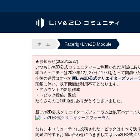
ホーム
Facerig+Live2D Module
★お知らせ(2023/12/27)
いつもLive2D公式コミュニティをご利用いただき誠に
本コミュニティは2023年12月27日 11:00をもって閉鎖
今後の運営はすべて
新Live2D公式クリエイターズフォー
閉鎖に伴い、以下機能は利用不可となります。
・アカウントの新規作成
・トピック投稿、返信
たくさんのご利用誠にありがとうございました。
新Live2D公式クリエイターズフォーラムは以下バナー
なお、本コミュニティに投稿されたトピックはすべて残
閉鎖に関するお問い合わせにつきましてはLive2D公式