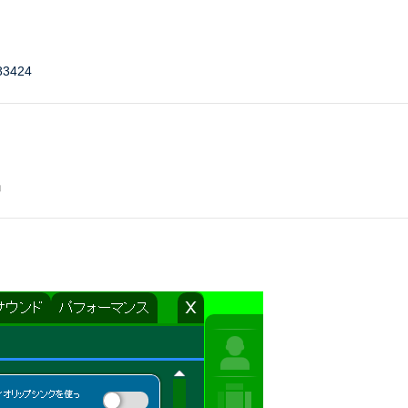
」
983424
」