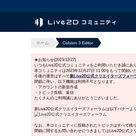
ホーム
Cubism 3 Editor
★お知らせ(2023/12/27)
いつもLive2D公式コミュニティをご利用いただき誠に
本コミュニティは2023年12月27日 11:00をもって閉鎖
今後の運営はすべて
新Live2D公式クリエイターズフォー
閉鎖に伴い、以下機能は利用不可となります。
・アカウントの新規作成
・トピック投稿、返信
たくさんのご利用誠にありがとうございました。
新Live2D公式クリエイターズフォーラムは以下バナー
なお、本コミュニティに投稿されたトピックはすべて残
閉鎖に関するお問い合わせにつきましてはLive2D公式