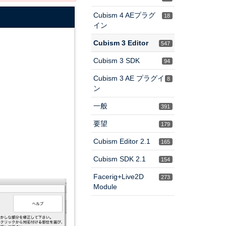
Cubism 4 AEプラグ
18
イン
Cubism 3 Editor
547
Cubism 3 SDK
94
Cubism 3 AE プラグイ
8
ン
一般
391
要望
179
Cubism Editor 2.1
165
Cubism SDK 2.1
154
Facerig+Live2D
273
Module