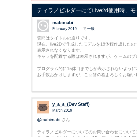
ティラノビルダーにてLive2d使用時
mabimabi
February 2019
で
一般
質問はタイトルの通りです。
現在、live2Dで作成したモデルを18体程作成し
表示されなくなります。
キャラを配置する際は表示されますが、ゲームのプ
プログラム的に15体目までしか表示されないよう
お手数おかけしますが、ご回答の程よろしくお願い
y_a_s_(Dev Staff)
March 2019
@mabimabi
さん
ティラノビルダーについてのお問い合わせについては