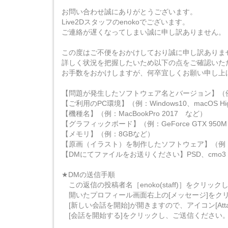
お問い合わせ誠にありがとうございます。
Live2Dスタッフのenokoでございます。
ご連絡が遅くなってしまい誠に申し訳ありません。
この度はご不便をおかけしており誠に申し訳ありま
詳しく状況を把握したいため以下の点をご確認いた
お手数をおかけしますが、何卒宜しくお願い申し上
【問題が発生したソフトウェア名とバージョン】（例：Cubism E
【ご利用のPC環境】（例：Windows10、macOS Hig
【機種名】（例：MacBookPro 2017 など）
【グラフィックボード】（例：GeForce GTX 950
【メモリ】（例：8GBなど）
【原画（イラスト）を制作したソフトウェア】（例：Photosh
【DMにてファイルをお送りください】PSD、cmo3
★DMの送信手順
この返信の投稿者名［enoko(staff)］をクリック
開いたプロフィール画面右上の[メッセージ]をク
[新しい会話を開始]が開きますので、アイコン[Atta
[会話を開始する]をクリックし、ご送信ください