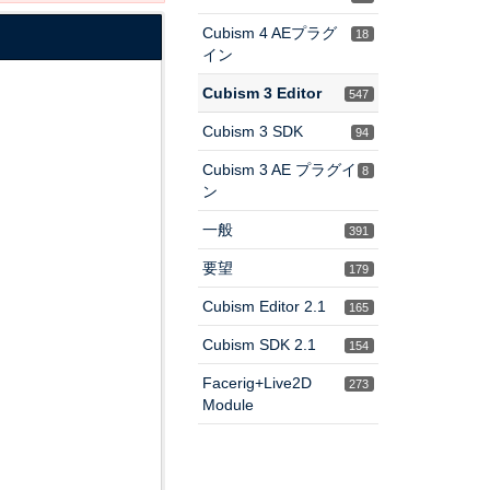
Cubism 4 AEプラグ
18
イン
Cubism 3 Editor
547
Cubism 3 SDK
94
Cubism 3 AE プラグイ
8
ン
一般
391
要望
179
Cubism Editor 2.1
165
Cubism SDK 2.1
154
Facerig+Live2D
273
Module