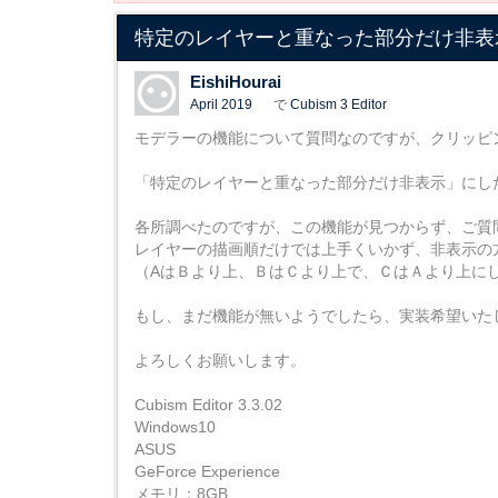
特定のレイヤーと重なった部分だけ非表
EishiHourai
April 2019
で
Cubism 3 Editor
モデラーの機能について質問なのですが、クリッピ
「特定のレイヤーと重なった部分だけ非表示」にし
各所調べたのですが、この機能が見つからず、ご質
レイヤーの描画順だけでは上手くいかず、非表示の
（AはＢより上、ＢはＣより上で、ＣはＡより上に
もし、まだ機能が無いようでしたら、実装希望いた
よろしくお願いします。
Cubism Editor 3.3.02
Windows10
ASUS
GeForce Experience
メモリ：8GB