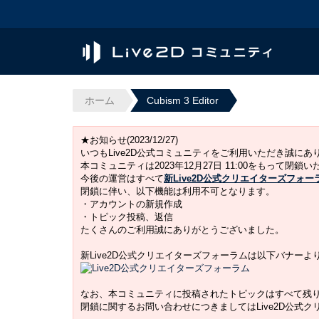
ホーム
Cubism 3 Editor
★お知らせ(2023/12/27)
いつもLive2D公式コミュニティをご利用いただき誠に
本コミュニティは2023年12月27日 11:00をもって閉鎖
今後の運営はすべて
新Live2D公式クリエイターズフォー
閉鎖に伴い、以下機能は利用不可となります。
・アカウントの新規作成
・トピック投稿、返信
たくさんのご利用誠にありがとうございました。
新Live2D公式クリエイターズフォーラムは以下バナー
なお、本コミュニティに投稿されたトピックはすべて残
閉鎖に関するお問い合わせにつきましてはLive2D公式