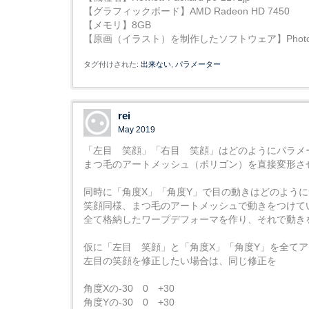
【グラフィックボード】AMD Radeon HD 7450
【メモリ】8GB
【原画（イラスト）を制作したソフトウェア】Photos
タグ付けされた:
出来ない
パラメーター
rei
May 2019
「左目 笑顔」「右目 笑顔」はどのようにパラメ
まつ毛のアートメッシュ（ポリゴン）を直接変形さ
同時に「角度X」「角度Y」で目の動きはどのよう
笑顔同様、まつ毛のアートメッシュで動きをつけて
全て格納したワープデフォーマを作り、それで動き
仮に「左目 笑顔」と「角度X」「角度Y」を全て
左目の笑顔を修正したい場合は、同じ修正を
角度Xの-30 0 +30
角度Yの-30 0 +30