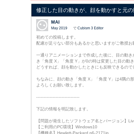
修正した目の動きが、顔を動かすと元の
MAI
May 2019
で
Cubism 3 Editor
初めての投稿します。
配慮が足りない部分もあるかと思いますがご教授お
一通りアニメーションまで作成した後に、目の動きが気
き「角度 X」「角度 Y」が0の時は変更した目の
どうすれば、顔を動かしたときにも反映できるので
ちなみに、顔の動き「角度 X」「角度 Y」は4隅
よろしくお願い致します。
-----------------------------
下記の情報を明記致します。
【問題が発生したソフトウェア名とバージョン】Live2D Cub
【ご利用のPC環境】Windows10
【機種名】Hewlett-Packard p6-2171jp