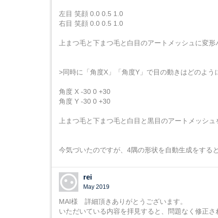
左目 笑顔 0.0 0.5 1.0
右目 笑顔 0.0 0.5 1.0
上まつ毛と下まつ毛と白目のアートメッシュに変形
>同時に「角度X」「角度Y」で目の動きはどのよう
角度 X -30 0 +30
角度 Y -30 0 +30
上まつ毛と下まつ毛と白目と黒目のアートメッシュ
今気づいたのですが、4隅の形状を自動生成をする
rei
May 2019
MAI様 詳細頂きありがとうございます。
いただいている内容を拝見すると、問題なく修正さ