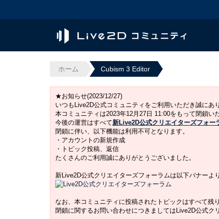
ホーム
Cubism 3 Editor
★お知らせ(2023/12/27)
いつもLive2D公式コミュニティをご利用いただき誠に
本コミュニティは2023年12月27日 11:00をもって閉鎖
今後の運営はすべて
新Live2D公式クリエイターズフォー
閉鎖に伴い、以下機能は利用不可となります。
・アカウントの新規作成
・トピック投稿、返信
たくさんのご利用誠にありがとうございました。
新Live2D公式クリエイターズフォーラムは以下バナー
なお、本コミュニティに投稿されたトピックはすべて残
閉鎖に関するお問い合わせにつきましてはLive2D公式