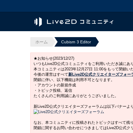
ホーム
Cubism 3 Editor
★お知らせ(2023/12/27)
いつもLive2D公式コミュニティをご利用いただき誠に
本コミュニティは2023年12月27日 11:00をもって閉鎖
今後の運営はすべて
新Live2D公式クリエイターズフォー
閉鎖に伴い、以下機能は利用不可となります。
・アカウントの新規作成
・トピック投稿、返信
たくさんのご利用誠にありがとうございました。
新Live2D公式クリエイターズフォーラムは以下バナー
なお、本コミュニティに投稿されたトピックはすべて残
閉鎖に関するお問い合わせにつきましてはLive2D公式