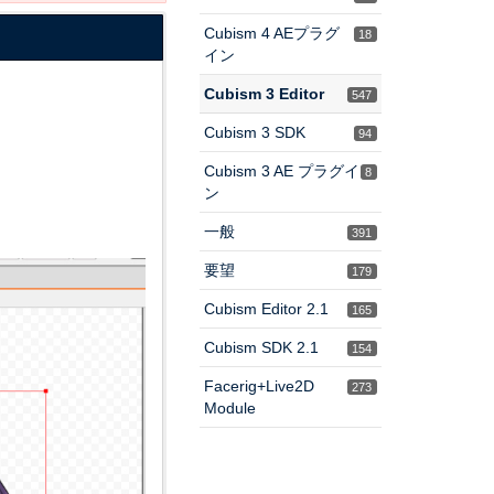
Cubism 4 AEプラグ
18
イン
Cubism 3 Editor
547
Cubism 3 SDK
94
Cubism 3 AE プラグイ
8
ン
一般
391
要望
179
Cubism Editor 2.1
165
Cubism SDK 2.1
154
Facerig+Live2D
273
Module