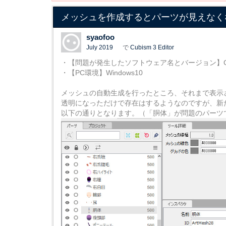
メッシュを作成するとパーツが見えなく
syaofoo
July 2019
で
Cubism 3 Editor
・【問題が発生したソフトウェア名とバージョン】Cubism 
・【PC環境】Windows10
メッシュの自動生成を行ったところ、それまで表示
透明になっただけで存在はするようなのですが、新
以下の通りとなります。（「胴体」が問題のパーツ