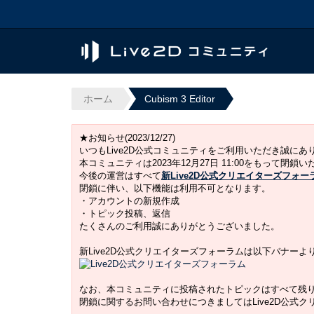
ホーム
Cubism 3 Editor
★お知らせ(2023/12/27)
いつもLive2D公式コミュニティをご利用いただき誠に
本コミュニティは2023年12月27日 11:00をもって閉鎖
今後の運営はすべて
新Live2D公式クリエイターズフォー
閉鎖に伴い、以下機能は利用不可となります。
・アカウントの新規作成
・トピック投稿、返信
たくさんのご利用誠にありがとうございました。
新Live2D公式クリエイターズフォーラムは以下バナー
なお、本コミュニティに投稿されたトピックはすべて残
閉鎖に関するお問い合わせにつきましてはLive2D公式