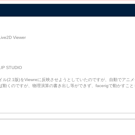
D Viewer
 STUDIO
ocファイル(2.1版)をViewreに反映させようとしていたのですが、自動で
動くのですが、物理演算の書き出し等ができず、facerigで動かすこ