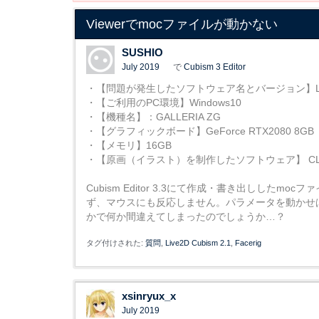
Viewerでmocファイルが動かない
SUSHIO
July 2019
で
Cubism 3 Editor
・【問題が発生したソフトウェア名とバージョン】Live2
・【ご利用のPC環境】Windows10
・【機種名】：GALLERIA ZG
・【グラフィックボード】GeForce RTX2080 8GB
・【メモリ】16GB
・【原画（イラスト）を制作したソフトウェア】 CLIP
Cubism Editor 3.3にて作成・書き出ししたm
ず、マウスにも反応しません。パラメータを動かせば
かで何か間違えてしまったのでしょうか…？
タグ付けされた:
質問
Live2D Cubism 2.1
Facerig
xsinryux_x
July 2019