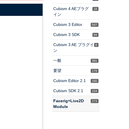
Cubism 4 AEプラグ
18
イン
Cubism 3 Editor
547
Cubism 3 SDK
94
Cubism 3 AE プラグイ
8
ン
一般
391
要望
179
Cubism Editor 2.1
165
Cubism SDK 2.1
154
Facerig+Live2D
273
Module