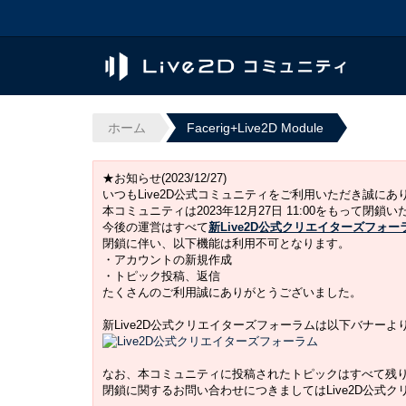
ホーム
Facerig+Live2D Module
★お知らせ(2023/12/27)
いつもLive2D公式コミュニティをご利用いただき誠に
本コミュニティは2023年12月27日 11:00をもって閉鎖
今後の運営はすべて
新Live2D公式クリエイターズフォー
閉鎖に伴い、以下機能は利用不可となります。
・アカウントの新規作成
・トピック投稿、返信
たくさんのご利用誠にありがとうございました。
新Live2D公式クリエイターズフォーラムは以下バナー
なお、本コミュニティに投稿されたトピックはすべて残
閉鎖に関するお問い合わせにつきましてはLive2D公式