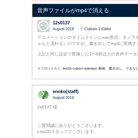
音声ファイルがmp4で消える
12s0137
August 2019
で
Cubism 3 Editor
アニメーションのタイムラインにwav形式、モノラル、
ゃんと流れる）のですが、書き出しでmp4に変換す
上記と同じ設定で変換した3〜6秒ほどの音声データ
タグ付けされた:
live2d cubism animator
動画 書き出し できな
enoko(staff)
August 2019
2s0137 様
ご質問誠にありがとうございます。
Live2Dスタッフでございます。