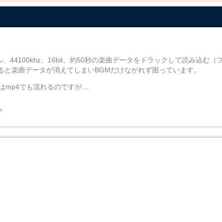
44100khz、16bit、約50秒の楽曲データをドラックして読み込む
ると楽曲データが消えてしまいBGMだけながれず困っています。
はmp4でも流れるのですが…
い