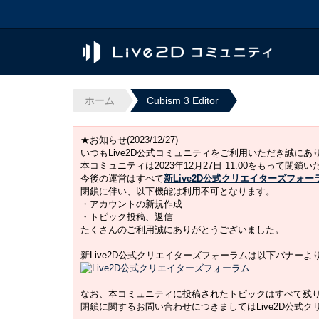
ホーム
Cubism 3 Editor
★お知らせ(2023/12/27)
いつもLive2D公式コミュニティをご利用いただき誠に
本コミュニティは2023年12月27日 11:00をもって閉鎖
今後の運営はすべて
新Live2D公式クリエイターズフォー
閉鎖に伴い、以下機能は利用不可となります。
・アカウントの新規作成
・トピック投稿、返信
たくさんのご利用誠にありがとうございました。
新Live2D公式クリエイターズフォーラムは以下バナー
なお、本コミュニティに投稿されたトピックはすべて残
閉鎖に関するお問い合わせにつきましてはLive2D公式