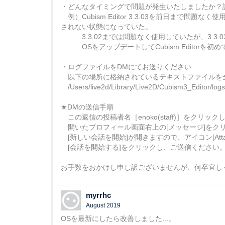
・どんなタイミングで問題が発生いたしましたか？
例）Cubism Editor 3.3.03を前日まで問題
されない状態になっていた。
3.3.02までは問題なく使用していたが、3.3
OSをアップデートしてCubism Editorを初
・ログファイルをDMにてお送りください
以下の場所に格納されているテキストファイルを
/Users/live2d/Library/Live2D/Cubism3_Editor/logs
★DMの送信手順
この返信の投稿者名［enoko(staff)］をクリック
開いたプロフィール画面右上の[メッセージ]をク
[新しい会話を開始]が開きますので、アイコン[Atta
[会話を開始する]をクリックし、ご送信ください
お手数をおかけし申し訳ございませんが、何卒宜し
myrrhc
August 2019
OSを最新にしたら改善しました...。