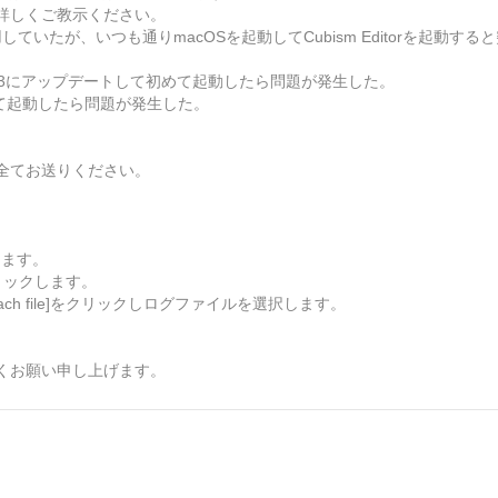
詳しくご教示ください。
なく使用していたが、いつも通りmacOSを起動してCubism Editorを起動
.03にアップデートして初めて起動したら問題が発生した。
めて起動したら問題が発生した。
全てお送りください。
します。
リックします。
ch file]をクリックしログファイルを選択します。
。
くお願い申し上げます。