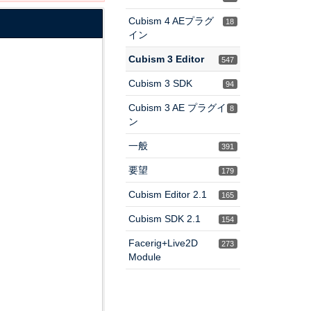
Cubism 4 AEプラグ
18
イン
Cubism 3 Editor
547
Cubism 3 SDK
94
Cubism 3 AE プラグイ
8
ン
一般
391
要望
179
Cubism Editor 2.1
165
Cubism SDK 2.1
154
Facerig+Live2D
273
Module