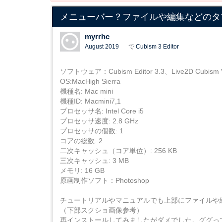
メニューバー？ファイルや編集などのタ
myrrhc
August 2019
で
Cubism 3 Editor
ソフトウェア：Cubism Editor 3.3、Live2D Cubism 
OS:MacHigh Sierra
機種名: Mac mini
機種ID: Macmini7,1
プロセッサ名: Intel Core i5
プロセッサ速度: 2.8 GHz
プロセッサの個数: 1
コアの総数: 2
二次キャッシュ（コア単位）: 256 KB
三次キャッシュ: 3 MB
メモリ: 16 GB
原画制作ソフト：Photoshop
チュートリアルやマニュアルでも上部にファイルや
（下部スクショ画像参考）
再インストールしてみましたがダメでした。ググっ