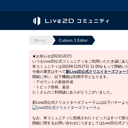
ホーム
Cubism 3 Editor
★お知らせ(2023/12/27)
いつもLive2D公式コミュニティをご利用いただき誠に
本コミュニティは2023年12月27日 11:00をもって閉鎖
今後の運営はすべて
新Live2D公式クリエイターズフォー
閉鎖に伴い、以下機能は利用不可となります。
・アカウントの新規作成
・トピック投稿、返信
たくさんのご利用誠にありがとうございました。
新Live2D公式クリエイターズフォーラムは以下バナー
なお、本コミュニティに投稿されたトピックはすべて残
閉鎖に関するお問い合わせにつきましてはLive2D公式