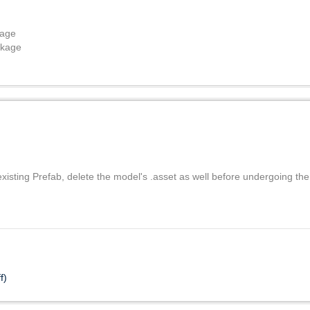
kage
ckage
 existing Prefab, delete the model's .asset as well before undergoing th
f)