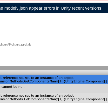
he model3.json appear errors in Unity recent versions
oharu\Koharu.prefab