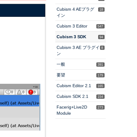
Cubism 4 AEプラグ
18
イン
Cubism 3 Editor
547
Cubism 3 SDK
94
Cubism 3 AE プラグイ
8
ン
一般
391
要望
179
Cubism Editor 2.1
165
Cubism SDK 2.1
154
Facerig+Live2D
273
Module