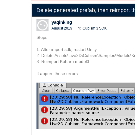
Delete generated prefab, then reimport t
yaqinking
August 2019
で
Cubism 3 SDK
Steps:
1. After import sdk, restart Unity.
2. Delete Assets\Live2D\Cubism\Samples\Models\K
3. Reimport Koharu.model3
It appers these errors: