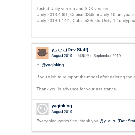
Tested Unity version and SDK version
Unity 2018.4.6f1, Cubism3SdkforUnity-10.unitypac
Unity 2019.1.14f1, Cubism3SdkforUnity-12.unitypa
y_a_s_(Dev Staff)
August 2019
編集済： September 2019
Hi
@yaqinking
,
If you wish to reimport the model after deleting the
Thank you in advance for your assistance.
yaqinking
August 2019
Everything works fine, thank you
@y_a_s_(Dev Staf