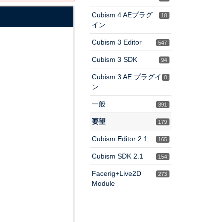
Cubism 4 AEプラグ
18
イン
Cubism 3 Editor
547
Cubism 3 SDK
94
Cubism 3 AE プラグイ
8
ン
一般
391
要望
179
Cubism Editor 2.1
165
Cubism SDK 2.1
154
Facerig+Live2D
273
Module