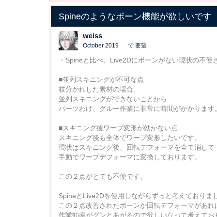
Spineのようなボーン機能が欲しいです
weiss
October 2019
で
要望
・Spineと比べ、Live2Dにボーンがない現状の不便
■並列スキニングが不可な点
枝分かれした素材の場合、
並列スキニングができないことから
パーツわけ、グルー作業に非常に時間がかかります
■スキニング後ワープ変形が効かない点
スキニング後も全体でワープ変形したいです。
現状はスキニング後、回転デフォーマを全て消して
手動でワープデフォーマに変換しております。
この２点がとても不便です。
SpineとLive2Dを使用しながらずっと考えており
この２点改善されたボーンか回転デフォーマがあれ
作業効率がグンとあがるので欲しいなって考えてお