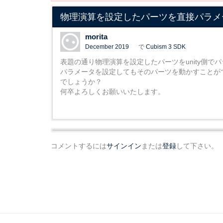
物理演算を設定したパーツを直接パラメ
morita
December 2019
で
Cubism 3 SDK
表題の通り物理演算を設定したパーツをunity側
パラメータを設定してもそのパーツを動かすことが
でしょうか？
何卒よろしくお願いいたします。
コメントするには
サインイン
または
登録
して下さい。