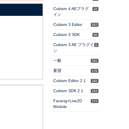
Cubism 4 AEプラグ
18
イン
Cubism 3 Editor
547
Cubism 3 SDK
94
Cubism 3 AE プラグイ
8
ン
一般
391
要望
179
Cubism Editor 2.1
165
Cubism SDK 2.1
154
Facerig+Live2D
273
Module