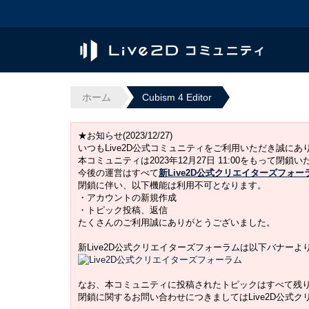
ホーム
Cubism 4 Editor
★お知らせ(2023/12/27)
いつもLive2D公式コミュニティをご利用いただき誠に
本コミュニティは2023年12月27日 11:00をもって閉鎖
今後の運営はすべて
新Live2D公式クリエイターズフォー
閉鎖に伴い、以下機能は利用不可となります。
・アカウントの新規作成
・トピック投稿、返信
たくさんのご利用誠にありがとうございました。
新Live2D公式クリエイターズフォーラムは以下バナー
なお、本コミュニティに投稿されたトピックはすべて残
閉鎖に関するお問い合わせにつきましてはLive2D公式