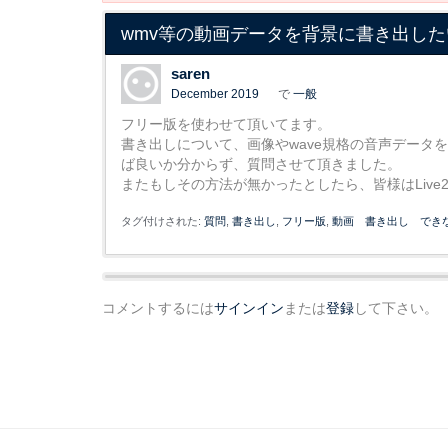
wmv等の動画データを背景に書き出し
saren
December 2019
で
一般
フリー版を使わせて頂いてます。
書き出しについて、画像やwave規格の音声データ
ば良いか分からず、質問させて頂きました。
またもしその方法が無かったとしたら、皆様はLiv
タグ付けされた:
質問
書き出し
フリー版
動画 書き出し でき
コメントするには
サインイン
または
登録
して下さい。