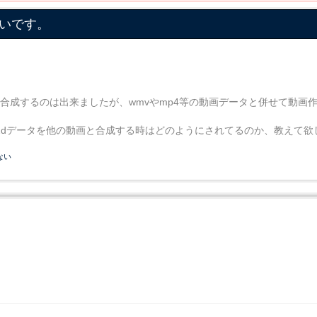
たいです。
を合成するのは出来ましたが、wmvやmp4等の動画データと併せて動画
e2dデータを他の動画と合成する時はどのようにされてるのか、教えて欲
ない