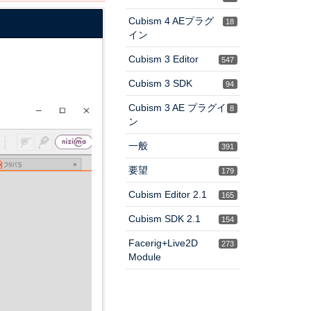
Cubism 4 AEプラグ
18
イン
Cubism 3 Editor
547
Cubism 3 SDK
94
Cubism 3 AE プラグイ
8
ン
一般
391
要望
179
Cubism Editor 2.1
165
Cubism SDK 2.1
154
Facerig+Live2D
273
Module