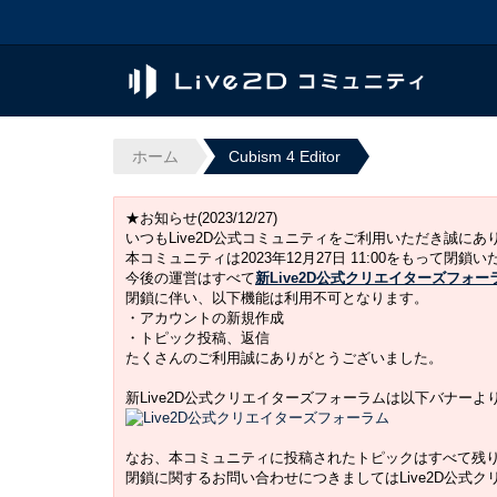
ホーム
Cubism 4 Editor
★お知らせ(2023/12/27)
いつもLive2D公式コミュニティをご利用いただき誠に
本コミュニティは2023年12月27日 11:00をもって閉鎖
今後の運営はすべて
新Live2D公式クリエイターズフォー
閉鎖に伴い、以下機能は利用不可となります。
・アカウントの新規作成
・トピック投稿、返信
たくさんのご利用誠にありがとうございました。
新Live2D公式クリエイターズフォーラムは以下バナー
なお、本コミュニティに投稿されたトピックはすべて残
閉鎖に関するお問い合わせにつきましてはLive2D公式