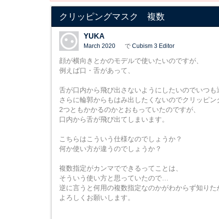
クリッピングマスク 複数
YUKA
March 2020
で
Cubism 3 Editor
顔が横向きとかのモデルで使いたいのですが、
例えば口・舌があって、
舌が口内から飛び出さないようにしたいのでいつも
さらに輪郭からもはみ出したくないのでクリッピン
2つともかかるのかとおもっていたのですが、
口内から舌が飛び出てしまいます。
こちらはこういう仕様なのでしょうか？
何か使い方が違うのでしょうか？
複数指定がカンマでできるってことは、
そういう使い方と思っていたので…
逆に言うと何用の複数指定なのかがわからず知りた
よろしくお願いします。