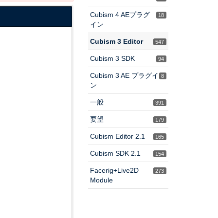
Cubism 4 AEプラグ
18
イン
Cubism 3 Editor
547
Cubism 3 SDK
94
Cubism 3 AE プラグイ
8
ン
一般
391
要望
179
Cubism Editor 2.1
165
Cubism SDK 2.1
154
Facerig+Live2D
273
Module