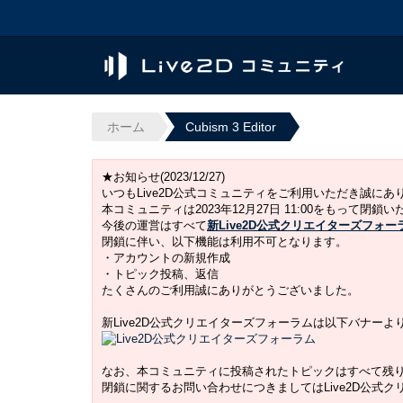
ホーム
Cubism 3 Editor
★お知らせ(2023/12/27)
いつもLive2D公式コミュニティをご利用いただき誠に
本コミュニティは2023年12月27日 11:00をもって閉鎖
今後の運営はすべて
新Live2D公式クリエイターズフォー
閉鎖に伴い、以下機能は利用不可となります。
・アカウントの新規作成
・トピック投稿、返信
たくさんのご利用誠にありがとうございました。
新Live2D公式クリエイターズフォーラムは以下バナー
なお、本コミュニティに投稿されたトピックはすべて残
閉鎖に関するお問い合わせにつきましてはLive2D公式