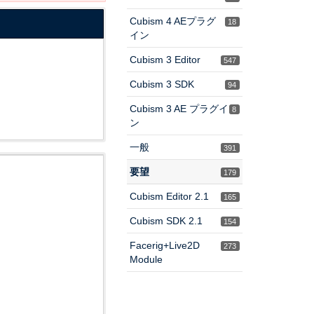
Cubism 4 AEプラグ
18
イン
Cubism 3 Editor
547
Cubism 3 SDK
94
Cubism 3 AE プラグイ
8
ン
一般
391
要望
179
Cubism Editor 2.1
165
Cubism SDK 2.1
154
Facerig+Live2D
273
Module